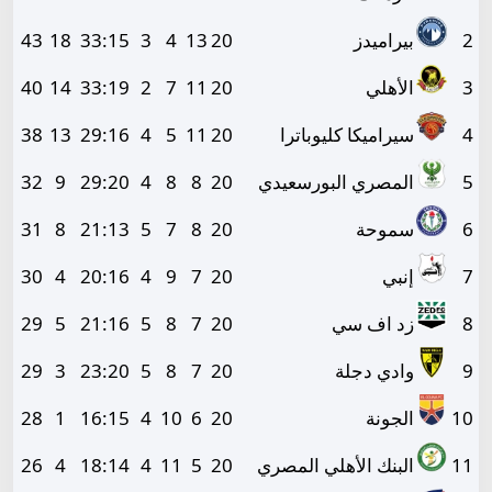
2
بيراميدز
20
13
4
3
15
:
33
18
43
3
الأهلي
20
11
7
2
19
:
33
14
40
4
سيراميكا كليوباترا
20
11
5
4
16
:
29
13
38
5
المصري البورسعيدي
20
8
8
4
20
:
29
9
32
6
سموحة
20
8
7
5
13
:
21
8
31
7
إنبي
20
7
9
4
16
:
20
4
30
8
زد اف سي
20
7
8
5
16
:
21
5
29
9
وادي دجلة
20
7
8
5
20
:
23
3
29
10
الجونة
20
6
10
4
15
:
16
1
28
11
البنك الأهلي المصري
20
5
11
4
14
:
18
4
26