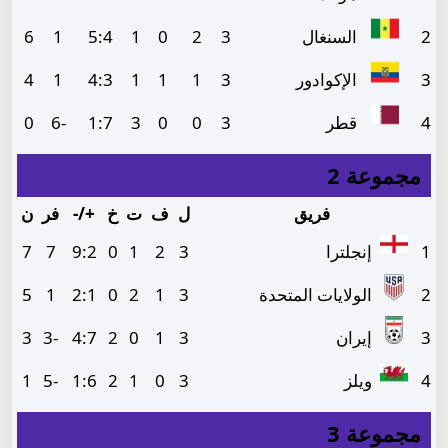
2
السنغال
3
2
0
1
4
:
5
1
6
3
الإكوادور
3
1
1
1
3
:
4
1
4
4
قطر
3
0
0
3
7
:
1
-6
0
مجموعة 2
فريق
ل
ف
ت
خ
+/-
فر
ن
1
إنجلترا
3
2
1
0
2
:
9
7
7
2
الولايات المتحدة
3
1
2
0
1
:
2
1
5
3
إيران
3
1
0
2
7
:
4
-3
3
4
ويلز
3
0
1
2
6
:
1
-5
1
مجموعة 3