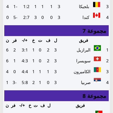
3
بلجيكا
3
1
1
1
2
:
1
-1
4
4
كندا
3
0
0
3
7
:
2
-5
0
مجموعة 7
فريق
ل
ف
ت
خ
+/-
فر
ن
1
البرازيل
3
2
0
1
1
:
3
2
6
2
سويسرا
3
2
0
1
3
:
4
1
6
3
الكاميرون
3
1
1
1
4
:
4
0
4
4
صربيا
3
0
1
2
8
:
5
-3
1
مجموعة 8
فريق
ل
ف
ت
خ
+/-
فر
ن