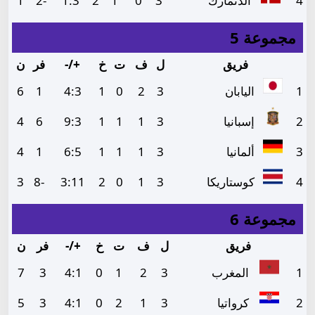
4
الدنمارك
3
0
1
2
3
:
1
-2
1
مجموعة 5
فريق
ل
ف
ت
خ
+/-
فر
ن
1
اليابان
3
2
0
1
3
:
4
1
6
2
إسبانيا
3
1
1
1
3
:
9
6
4
3
ألمانيا
3
1
1
1
5
:
6
1
4
4
كوستاريكا
3
1
0
2
11
:
3
-8
3
مجموعة 6
فريق
ل
ف
ت
خ
+/-
فر
ن
1
المغرب
3
2
1
0
1
:
4
3
7
2
كرواتيا
3
1
2
0
1
:
4
3
5