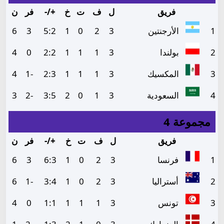
فريق
ل
ف
ت
خ
+/-
فر
ن
1
الأرجنتين
3
2
0
1
2
:
5
3
6
2
بولندا
3
1
1
1
2
:
2
0
4
3
المكسيك
3
1
1
1
3
:
2
-1
4
4
السعودية
3
1
0
2
5
:
3
-2
3
مجموعة 4
فريق
ل
ف
ت
خ
+/-
فر
ن
1
فرنسا
3
2
0
1
3
:
6
3
6
2
أستراليا
3
2
0
1
4
:
3
-1
6
3
تونس
3
1
1
1
1
:
1
0
4