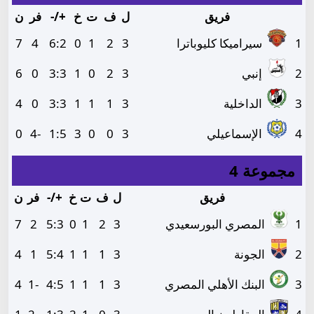
فريق
ل
ف
ت
خ
+/-
فر
ن
1
سيراميكا كليوباترا
3
2
1
0
2
:
6
4
7
2
إنبي
3
2
0
1
3
:
3
0
6
3
الداخلية
3
1
1
1
3
:
3
0
4
4
الإسماعيلي
3
0
0
3
5
:
1
-4
0
مجموعة 4
فريق
ل
ف
ت
خ
+/-
فر
ن
1
المصري البورسعيدي
3
2
1
0
3
:
5
2
7
2
الجونة
3
1
1
1
4
:
5
1
4
3
البنك الأهلي المصري
3
1
1
1
5
:
4
-1
4