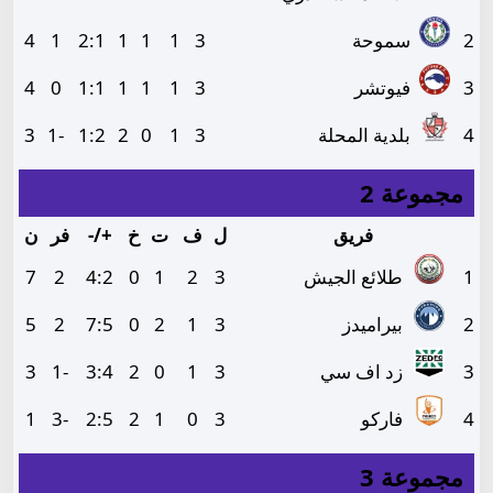
2
سموحة
3
1
1
1
1
:
2
1
4
3
فيوتشر
3
1
1
1
1
:
1
0
4
4
بلدية المحلة
3
1
0
2
2
:
1
-1
3
مجموعة 2
فريق
ل
ف
ت
خ
+/-
فر
ن
1
طلائع الجيش
3
2
1
0
2
:
4
2
7
2
بيراميدز
3
1
2
0
5
:
7
2
5
3
زد اف سي
3
1
0
2
4
:
3
-1
3
4
فاركو
3
0
1
2
5
:
2
-3
1
مجموعة 3