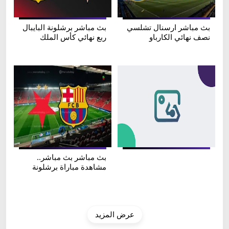
بث مباشر ارسنال تشلسي
بث مباشر برشلونة البايبال
نصف نهائي الكارباو
ربع نهائي كأس الملك
بث مباشر بث مباشر..
مشاهدة مباراة برشلونة
وسلافيا براغ في دوري
أبطال أوروبا
عرض المزيد